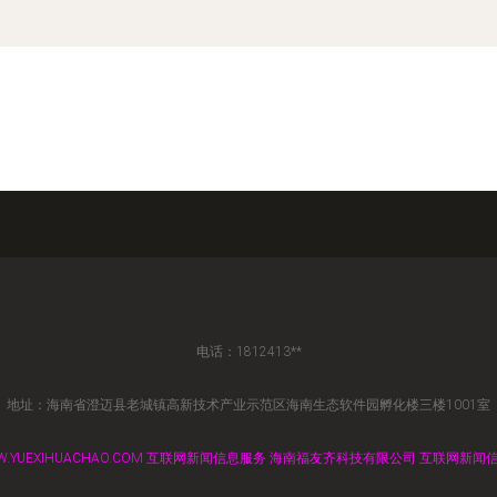
电话：1812413**
地址：海南省澄迈县老城镇高新技术产业示范区海南生态软件园孵化楼三楼1001室
.YUEXIHUACHAO.COM
互联网新闻信息服务
海南福友齐科技有限公司
互联网新闻