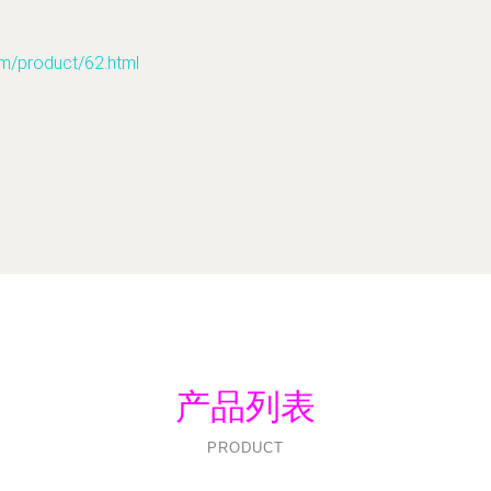
roduct/62.html
产品列表
PRODUCT